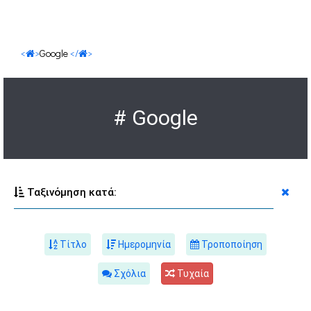
<
>
Google
</
>
# Google
Ταξινόμηση κατά:
Τίτλο
Ημερομηνία
Τροποποίηση
Σχόλια
Τυχαία