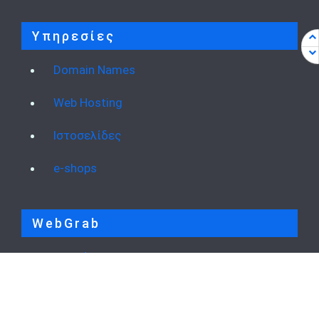
Υπηρεσίες
Domain Names
Web Hosting
Ιστοσελίδες
e-shops
WebGrab
Προφίλ
Portfolio