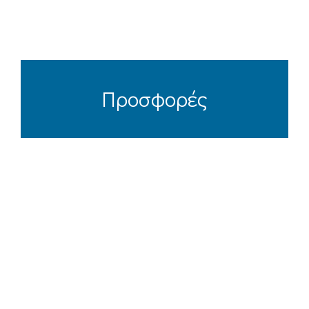
Προσφορές
Web Hosting και Φιλοξενία αρχείων σε
servers που προσφέρουν γρήγορη
ταχύτητα, ασφάλεια και συνεχή
λειτουργία