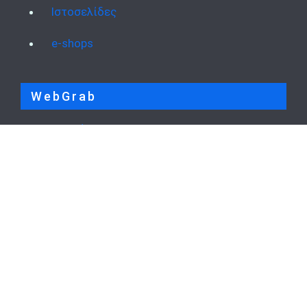
Ιστοσελίδες
e-shops
WebGrab
Προφίλ
Portfolio
Blog
Επικοινωνία