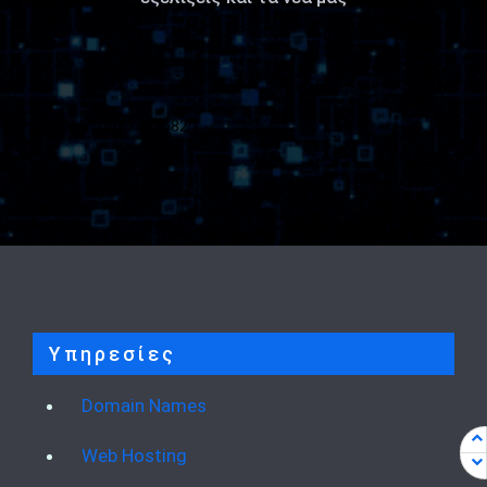
[mc4wp_form id="582"]
Υπηρεσίες
Domain Names
Web Hosting