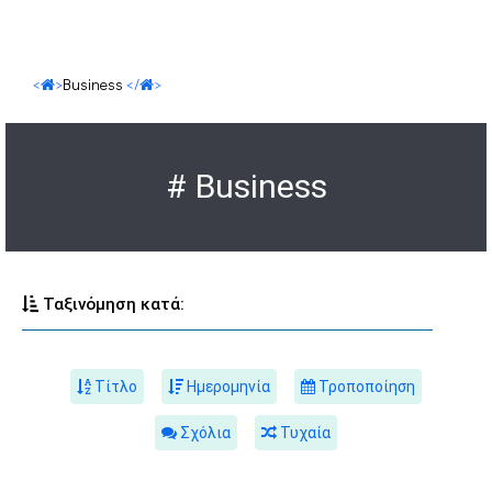
<
>
Business
</
>
# Business
Ταξινόμηση κατά:
Τίτλο
Ημερομηνία
Τροποποίηση
Σχόλια
Τυχαία